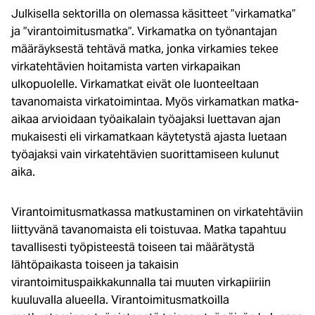
Julkisella sektorilla on olemassa käsitteet ”virkamatka”
ja ”virantoimitusmatka”. Virkamatka on työnantajan
määräyksestä tehtävä matka, jonka virkamies tekee
virkatehtävien hoitamista varten virkapaikan
ulkopuolelle. Virkamatkat eivät ole luonteeltaan
tavanomaista virkatoimintaa. Myös virkamatkan matka-
aikaa arvioidaan työaikalain työajaksi luettavan ajan
mukaisesti eli virkamatkaan käytetystä ajasta luetaan
työajaksi vain virkatehtävien suorittamiseen kulunut
aika.
Virantoimitusmatkassa matkustaminen on virkatehtäviin
liittyvänä tavanomaista eli toistuvaa. Matka tapahtuu
tavallisesti työpisteestä toiseen tai määrätystä
lähtöpaikasta toiseen ja takaisin
virantoimituspaikkakunnalla tai muuten virkapiiriin
kuuluvalla alueella. Virantoimitusmatkoilla