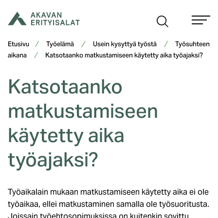
Siirry
sisältöön
Etusivu
Työelämä
Usein kysyttyä työstä
Työsuhteen
aikana
Katsotaanko matkustamiseen käytetty aika työajaksi?
Katsotaanko
matkustamiseen
käytetty aika
työajaksi?
Työaikalain mukaan matkustamiseen käytetty aika ei ole
työaikaa, ellei matkustaminen samalla ole työsuoritusta.
Joissain työehtosopimuksissa on kuitenkin sovittu