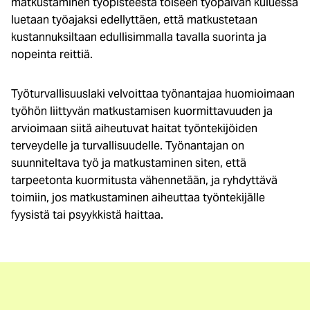
matkustaminen työpisteestä toiseen työpäivän kuluessa
luetaan työajaksi edellyttäen, että matkustetaan
kustannuksiltaan edullisimmalla tavalla suorinta ja
nopeinta reittiä.
Työturvallisuuslaki velvoittaa työnantajaa huomioimaan
työhön liittyvän matkustamisen kuormittavuuden ja
arvioimaan siitä aiheutuvat haitat työntekijöiden
terveydelle ja turvallisuudelle. Työnantajan on
suunniteltava työ ja matkustaminen siten, että
tarpeetonta kuormitusta vähennetään, ja ryhdyttävä
toimiin, jos matkustaminen aiheuttaa työntekijälle
fyysistä tai psyykkistä haittaa.