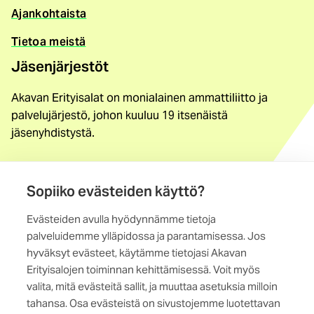
Ajankohtaista
Tietoa meistä
Jäsenjärjestöt
Akavan Erityisalat on monialainen ammattiliitto ja
palvelujärjestö, johon kuuluu 19 itsenäistä
jäsenyhdistystä.
Löydä jäsenyhdistys
Yhteystiedot
Sopiiko evästeiden käyttö?
Evästeiden avulla hyödynnämme tietoja
Maistraatinportti 4 A, 6. krs
palveluidemme ylläpidossa ja parantamisessa. Jos
00240 Helsinki
hyväksyt evästeet, käytämme tietojasi Akavan
Erityisalojen toiminnan kehittämisessä. Voit myös
Kaikki yhteystiedot
valita, mitä evästeitä sallit, ja muuttaa asetuksia milloin
tahansa. Osa evästeistä on sivustojemme luotettavan