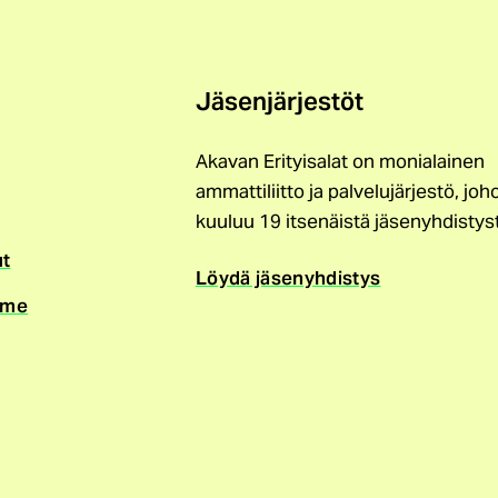
Jäsenjärjestöt
Akavan Erityisalat on monialainen
ammattiliitto ja palvelujärjestö, joh
kuuluu 19 itsenäistä jäsenyhdistys
ut
Löydä jäsenyhdistys
mme