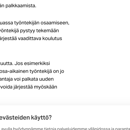
jän palkkaamista.
uassa työntekijän osaamiseen,
yöntekijä pystyy tekemään
järjestää vaadittava koulutus
vuutta. Jos esimerkiksi
n osa-aikainen työntekijä on jo
nantaja voi palkata uuden
i voida järjestää myöskään
tisanomisuhan alla olevia
 evästeiden käyttö?
i. Osa-aikaisen työntekijän oikeus
ä olevien työntekijöiden edelle
 avulla hyödynnämme tietoja palveluidemme ylläpidossa ja parant