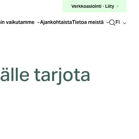
(ulkoinen
Verkkoasiointi
Liity
linkki)
FI
in vaikutamme
Ajankohtaista
Tietoa meistä
älle tarjota