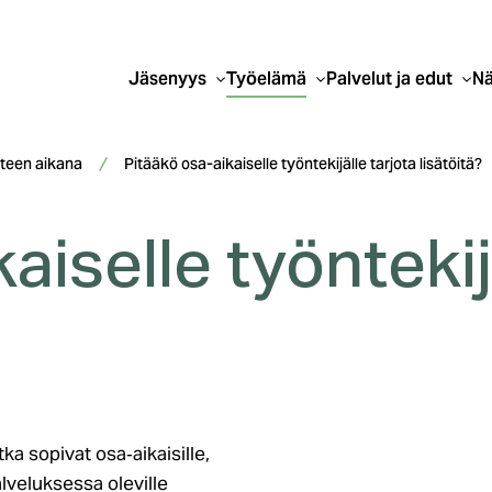
Jäsenyys
Työelämä
Palvelut ja edut
Nä
teen aikana
Pitääkö osa-aikaiselle työntekijälle tarjota lisätöitä?
aiselle työntekij
ka sopivat osa‑aikaisille,
alveluksessa oleville