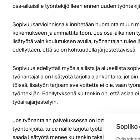
osa‑aikaisille työntekijöilleen ennen uuden työnteki
Sopivuusarvioinnissa kiinnitetään huomiota muun m
kokemukseen ja ammattitaitoon. Jos osa-aikainen t
lisätyötä vain koulutuksen avulla, työnantajan tulee 
edellyttäen, että se on kohtuudella järjestettävissä.
Sopivuus edellyttää myös ajallista ja alueellista sopi
työnantajalla on lisätyötä tarjolla ajankohtana, jolloi
töissä, lisätyön tarjoamisvelvoitetta ei ole, vaan työ
työntekijän. Edellytyksenä kuitenkin on, että asiaa e
työaikajärjestelyin.
Jos työnantajan palveluksessa on lomautettuja tai ir
Sopiiko
työntekijöitä, tulee näille tarjota työtä ensisijaisest
saada lisätyötä menee kuitenkin takaisinoton piiriss
Evästeiden