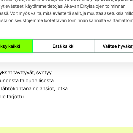
ollis-taloudellisin syin).
yt evästeet, käytämme tietojasi Akavan Erityisalojen toiminnan
ssä. Voit myös valita, mitä evästeitä sallit, ja muuttaa asetuksia mill
istä on sivustojemme luotettavan toiminnan kannalta välttämättöm
tsotaan uuden työntekijän
elle tulisi tarjota lisätyötä ennen
ksy kaikki
Estä kaikki
Valitse hyväks
aisuus perustuu työntekijän
ytykset täyttyvät, syntyy
uneesta taloudellisesta
 lähtökohtana ne ansiot, jotka
le tarjottu.