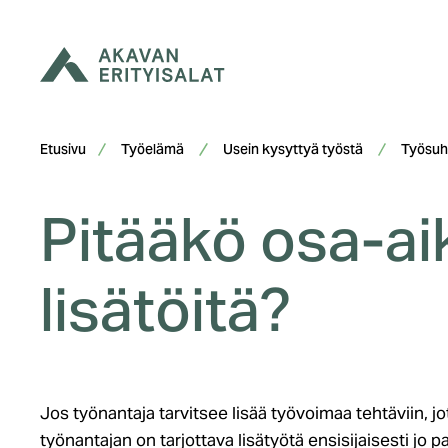
Siirry
sisältöön
Etusivu
Työelämä
Usein kysyttyä työstä
Työsuh
Pitääkö osa-aik
lisätöitä?
Jos työnantaja tarvitsee lisää työvoimaa tehtäviin, jot
työnantajan on tarjottava lisätyötä ensisijaisesti jo p