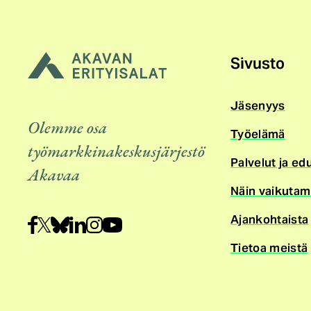
Sivusto
Jäsenyys
Olemme osa
Työelämä
työmarkkinakeskusjärjestö
Palvelut ja ed
Akavaa
Näin vaikuta
Ajankohtaista
Tietoa meistä