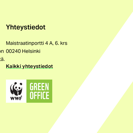
Yhteystiedot
Maistraatinportti 4 A, 6. krs
on
00240 Helsinki
tä.
Kaikki yhteystiedot
(ulkoinen
linkki)