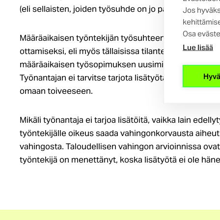
(eli sellaisten, joiden työsuhde on jo päättynyt tuotann
Jos hyväks
kehittämise
Osa eväste
Määräaikaisen työntekijän työsuhteen jatkaminen ka
Lue lisää
ottamiseksi, eli myös tällaisissa tilanteissa osa-aikais
määräaikaisen työsopimuksen uusimista.
Hyvä
Työnantajan ei tarvitse tarjota lisätyötä, jos osa-aik
omaan toiveeseen.
Mikäli työnantaja ei tarjoa lisätöitä, vaikka lain edell
työntekijälle oikeus saada vahingonkorvausta aiheut
vahingosta. Taloudellisen vahingon arvioinnissa ovat
työntekijä on menettänyt, koska lisätyötä ei ole hänel