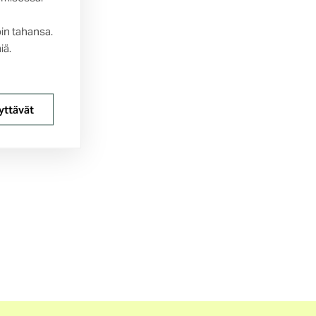
oin tahansa.
iä.
yttävät