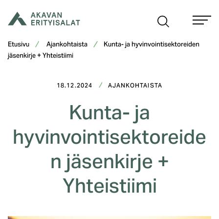
Siirry
sisältöön
Etusivu
Ajankohtaista
Kunta- ja hyvinvointisektoreiden
jäsenkirje + Yhteistiimi
18.12.2024
AJANKOHTAISTA
Kunta- ja
hyvinvointisektoreide
n jäsenkirje +
Yhteistiimi