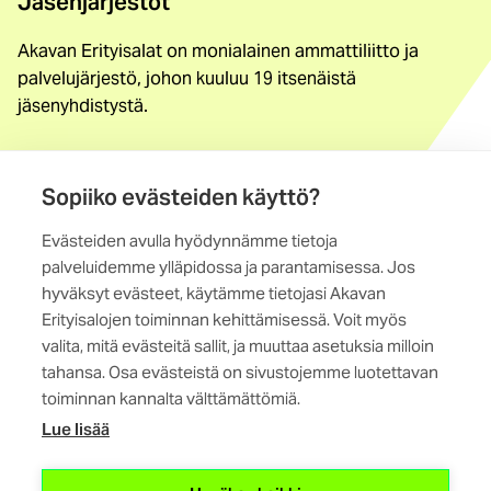
Jäsenjärjestöt
Akavan Erityisalat on monialainen ammattiliitto ja
palvelujärjestö, johon kuuluu 19 itsenäistä
jäsenyhdistystä.
Löydä jäsenyhdistys
Sopiiko evästeiden käyttö?
Yhteystiedot
Evästeiden avulla hyödynnämme tietoja
Maistraatinportti 4 A, 6. krs
palveluidemme ylläpidossa ja parantamisessa. Jos
00240 Helsinki
hyväksyt evästeet, käytämme tietojasi Akavan
Erityisalojen toiminnan kehittämisessä. Voit myös
Kaikki yhteystiedot
valita, mitä evästeitä sallit, ja muuttaa asetuksia milloin
tahansa. Osa evästeistä on sivustojemme luotettavan
toiminnan kannalta välttämättömiä.
Lue lisää
(ulkoinen