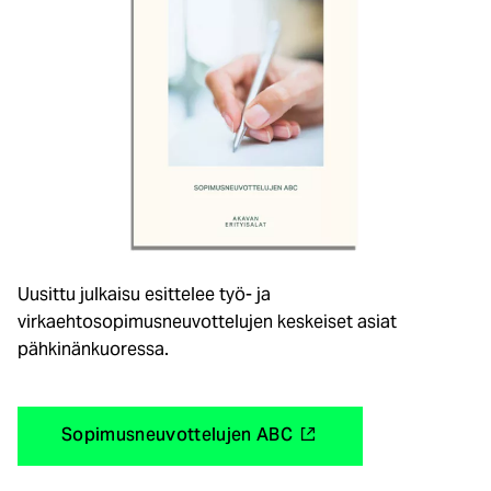
Uusittu julkaisu esittelee työ- ja
virkaehtosopimusneuvottelujen keskeiset asiat
pähkinänkuoressa.
(
Sopimusneuvottelujen ABC
u
l