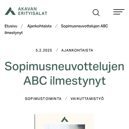
Siirry
sisältöön
Etusivu
Ajankohtaista
Sopimusneuvottelujen ABC
ilmestynyt
5.2.2025
AJANKOHTAISTA
Sopimusneuvottelujen
ABC ilmestynyt
SOPIMUSTOIMINTA
VAIKUTTAMISTYÖ