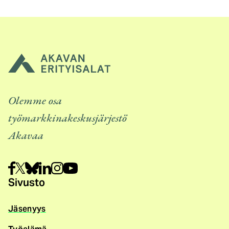
k
o
i
n
e
n
l
i
Olemme osa
n
työmarkkinakeskusjärjestö
k
Akavaa
k
i
)
Sivusto
Jäsenyys