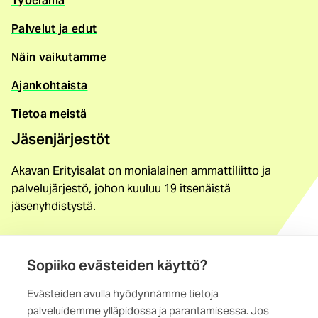
Työelämä
Palvelut ja edut
Näin vaikutamme
Ajankohtaista
Tietoa meistä
Jäsenjärjestöt
Akavan Erityisalat on monialainen ammattiliitto ja
palvelujärjestö, johon kuuluu 19 itsenäistä
jäsenyhdistystä.
Löydä jäsenyhdistys
Sopiiko evästeiden käyttö?
Yhteystiedot
Evästeiden avulla hyödynnämme tietoja
Maistraatinportti 4 A, 6. krs
palveluidemme ylläpidossa ja parantamisessa. Jos
00240 Helsinki