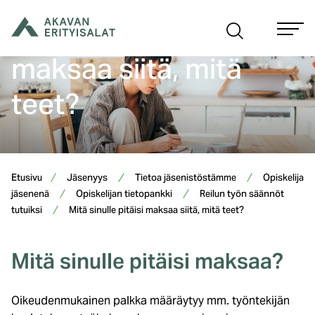
Siirry
Mitä sinulle pitäisi
sisältöön
maksaa siitä, mitä
teet?
Etusivu
Jäsenyys
Tietoa jäsenistöstämme
Opiskelija
jäsenenä
Opiskelijan tietopankki
Reilun työn säännöt
tutuiksi
Mitä sinulle pitäisi maksaa siitä, mitä teet?
Mitä sinulle pitäisi maksaa?
Oikeudenmukainen palkka määräytyy mm. työntekijän