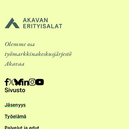
Olemme osa
työmarkkinakeskusjärjestö
Akavaa
Sivusto
Jäsenyys
Työelämä
Palvelut ja edut