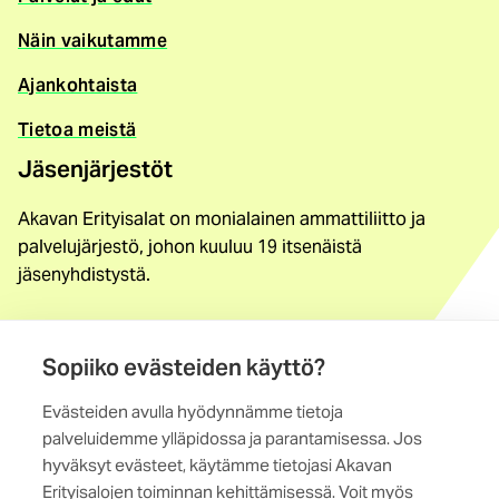
Näin vaikutamme
Ajankohtaista
Tietoa meistä
Jäsenjärjestöt
Akavan Erityisalat on monialainen ammattiliitto ja
palvelujärjestö, johon kuuluu 19 itsenäistä
jäsenyhdistystä.
Löydä jäsenyhdistys
Sopiiko evästeiden käyttö?
Yhteystiedot
Evästeiden avulla hyödynnämme tietoja
Maistraatinportti 4 A, 6. krs
palveluidemme ylläpidossa ja parantamisessa. Jos
00240 Helsinki
hyväksyt evästeet, käytämme tietojasi Akavan
Erityisalojen toiminnan kehittämisessä. Voit myös
Kaikki yhteystiedot