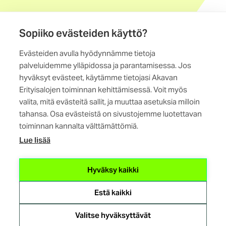
Löydä jäsenyhdistys
Sopiiko evästeiden käyttö?
Yhteystiedot
Evästeiden avulla hyödynnämme tietoja
Maistraatinportti 4 A, 6. krs
palveluidemme ylläpidossa ja parantamisessa. Jos
00240 Helsinki
hyväksyt evästeet, käytämme tietojasi Akavan
Erityisalojen toiminnan kehittämisessä. Voit myös
Kaikki yhteystiedot
valita, mitä evästeitä sallit, ja muuttaa asetuksia milloin
tahansa. Osa evästeistä on sivustojemme luotettavan
toiminnan kannalta välttämättömiä.
Lue lisää
(ulkoinen
Hyväksy kaikki
linkki)
Estä kaikki
Evästeasetukset
Tietosuojaseloste
Valitse hyväksyttävät