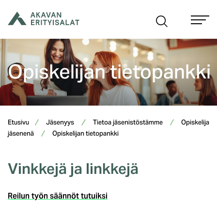
Siirry
sisältöön
Opiskelijan tietopankki
Etusivu
Jäsenyys
Tietoa jäsenistöstämme
Opiskelija
jäsenenä
Opiskelijan tietopankki
Vinkkejä ja linkkejä
Reilun työn säännöt tutuiksi