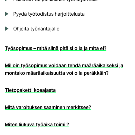
Pyydä työtodistus harjoittelusta
Ohjeita työnantajalle
Työsopimus – mitä siinä pitäisi olla ja mitä ei?
Milloin työsopimus voidaan tehdä määräaikaiseksi ja
montako määräaikaisuutta voi olla peräkkäin?
Tietopaketti koeajasta
Mitä varoituksen saaminen merkitsee?
Miten liukuva työaika toimii?