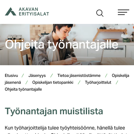
Siirry
sisältöön
Ohjeita työnantajalle
Etusivu
Jäsenyys
Tietoa jäsenistöstämme
Opiskelija
jäsenenä
Opiskelijan tietopankki
Työharjoittelut
Ohjeita työnantajalle
Työnantajan muistilista
Kun työharjoittelija tulee työyhteisöönne, hänellä tulee