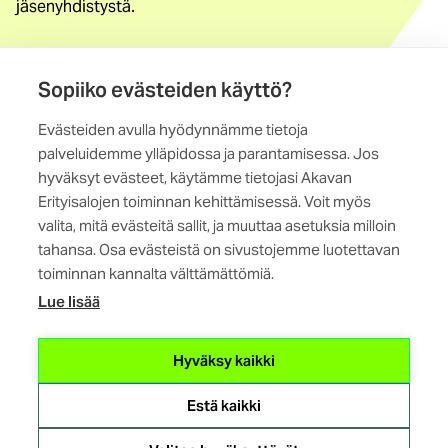
jäsenyhdistystä.
Löydä jäsenyhdistys
Sopiiko evästeiden käyttö?
Yhteystiedot
Evästeiden avulla hyödynnämme tietoja
Maistraatinportti 4 A, 6. krs
palveluidemme ylläpidossa ja parantamisessa. Jos
00240 Helsinki
hyväksyt evästeet, käytämme tietojasi Akavan
Erityisalojen toiminnan kehittämisessä. Voit myös
Kaikki yhteystiedot
valita, mitä evästeitä sallit, ja muuttaa asetuksia milloin
tahansa. Osa evästeistä on sivustojemme luotettavan
toiminnan kannalta välttämättömiä.
Lue lisää
(ulkoinen
Hyväksy kaikki
linkki)
Estä kaikki