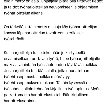
olla nimetty ohjaaja. Ohjaajalla pitää olla riittävät tiedot
ja taidot työharjoittelijan neuvomiseen ja ohjaamisen
työharjoittelun aikana.
On tärkeää, että nimetty ohjaaja käy työharjoittelijan
kanssa läpi harjoittelun tavoitteet ja erilaiset
työtehtävät.
Kun harjoittelija tulee tekemään jo kertyneellä
osaamisellaan tuottavaa työtä, tulee työharjoittelijalle
maksaa vähintään työssäoloehdon täyttävää palkkaa.
Jos harjoittelu tehdään alalla, jolla noudatetaan
työehtosopimusta, palkka määräytyy
työehtosopimuksen mukaan. Tällöin kyseessä on
työsuhde, jolloin tehdään kirjallinen työsopimus. Myös
palkattomasta harjoittelusta tehdään kirjallinen
harjoittelusopimus.